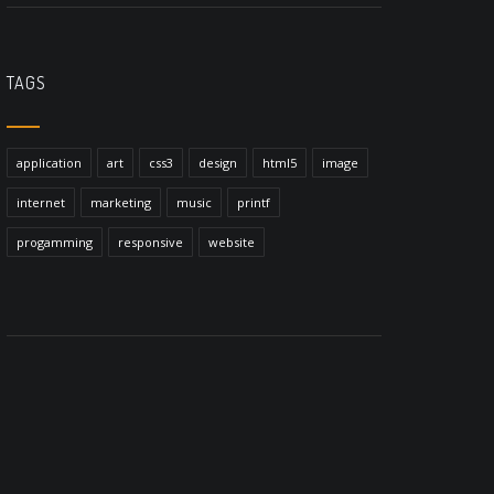
TAGS
application
art
css3
design
html5
image
internet
marketing
music
printf
progamming
responsive
website