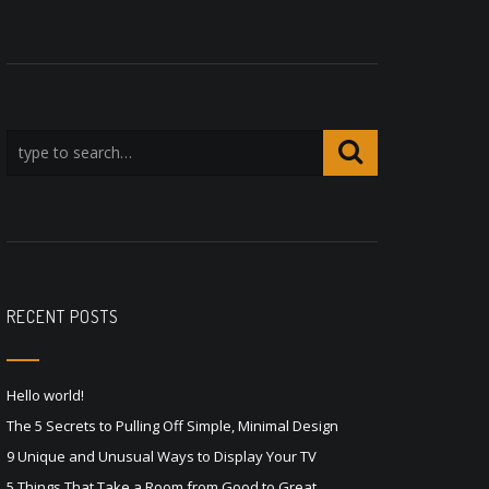
RECENT POSTS
Hello world!
The 5 Secrets to Pulling Off Simple, Minimal Design
9 Unique and Unusual Ways to Display Your TV
5 Things That Take a Room from Good to Great