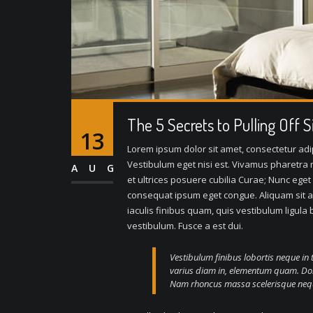
The 5 Secrets to Pulling Off 
13
Lorem ipsum dolor sit amet, consectetur adipi
Vestibulum eget nisi est. Vivamus pharetra m
AUG
et ultrices posuere cubilia Curae; Nunc eget
consequat ipsum eget congue. Aliquam sit a
iaculis finibus quam, quis vestibulum ligula
vestibulum. Fusce a est dui.
Vestibulum finibus lobortis neque in 
varius diam in, elementum quam. Do
Nam rhoncus massa scelerisque neque 