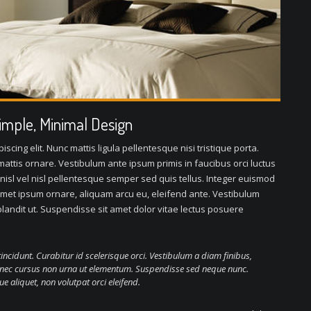
Simple, Minimal Design
scing elit. Nunc mattis ligula pellentesque nisi tristique porta.
attis ornare. Vestibulum ante ipsum primis in faucibus orci luctus
 nisl vel nisl pellentesque semper sed quis tellus. Integer euismod
met ipsum ornare, aliquam arcu eu, eleifend ante. Vestibulum
 blandit ut. Suspendisse sit amet dolor vitae lectus posuere
tincidunt. Curabitur id scelerisque orci. Vestibulum a diam finibus,
nec cursus non urna ut elementum. Suspendisse sed neque nunc.
aliquet, non volutpat orci eleifend.