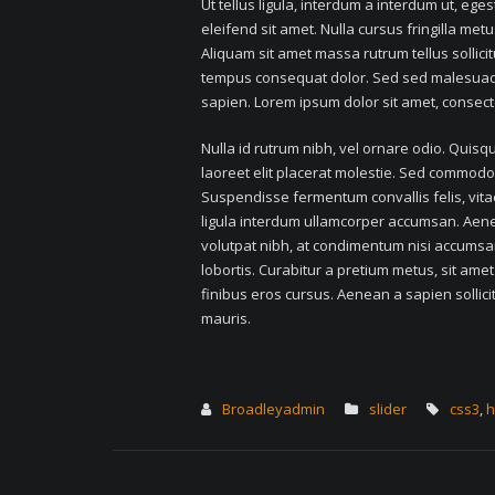
Ut tellus ligula, interdum a interdum ut, eg
eleifend sit amet. Nulla cursus fringilla me
Aliquam sit amet massa rutrum tellus sollicitu
tempus consequat dolor. Sed sed malesuada 
sapien. Lorem ipsum dolor sit amet, consect
Nulla id rutrum nibh, vel ornare odio. Quis
laoreet elit placerat molestie. Sed commodo e
Suspendisse fermentum convallis felis, vitae
ligula interdum ullamcorper accumsan. Aenea
volutpat nibh, at condimentum nisi accumsan 
lobortis. Curabitur a pretium metus, sit amet
finibus eros cursus. Aenean a sapien sollicit
mauris.
Broadleyadmin
slider
css3
,
h